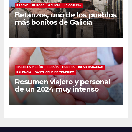
ESPAÑA
EUROPA
GALICIA
LA CORUÑA
Betanzos, uno de los pueblos
más bonitos de Galicia
CASTILLA Y LEÓN
ESPAÑA
EUROPA
ISLAS CANARIAS
PALENCIA
SANTA CRUZ DE TENERIFE
Resumen viajero y personal
de un 2024 muy intenso