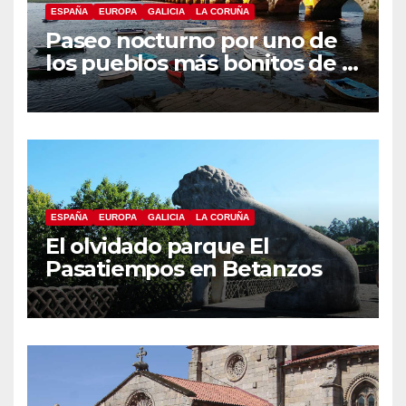
ESPAÑA
EUROPA
GALICIA
LA CORUÑA
Paseo nocturno por uno de
los pueblos más bonitos de A
Coruña, Puentedeume
ESPAÑA
EUROPA
GALICIA
LA CORUÑA
El olvidado parque El
Pasatiempos en Betanzos