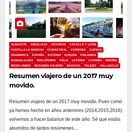
ALBACETE
ANDALUCIA
ASTURIAS
CASTILLA Y LEÓN
CASTILLA-LA MANCHA
CIUDAD REAL
CORDOBA
CUENCA
DINAMARCA
ESPAÑA
ESTONIA
EUROPA
FINLANDIA
GUADALAJARA
INGLATERRA
ITALIA
LETONIA
LITUANIA
MADRID
REINO UNIDO
RESUMEN VIAJERO
SEGOVIA
TOLEDO
VALLADOLID
Resumen viajero de un 2017 muy
movido.
Resumen viajero de un 2017 muy movido. Pues como
ya hemos hecho en años anteriores (2014,2015,2016)
volvemos a hacer balance de este año. Sé que estáis
aburridos de tantos resúmenes…