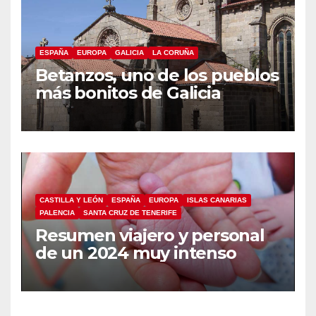
ESPAÑA
EUROPA
GALICIA
LA CORUÑA
Betanzos, uno de los pueblos
más bonitos de Galicia
CASTILLA Y LEÓN
ESPAÑA
EUROPA
ISLAS CANARIAS
PALENCIA
SANTA CRUZ DE TENERIFE
Resumen viajero y personal
de un 2024 muy intenso