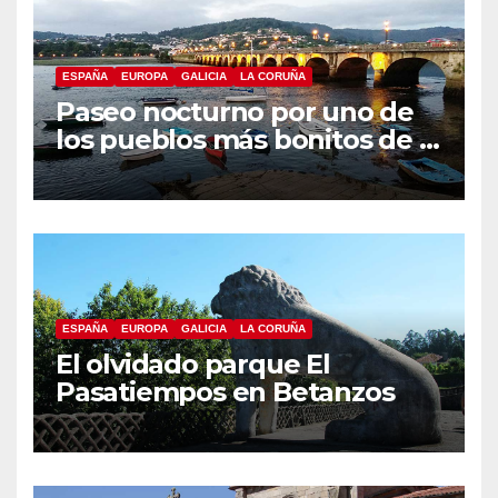
ESPAÑA
EUROPA
GALICIA
LA CORUÑA
Paseo nocturno por uno de
los pueblos más bonitos de A
Coruña, Puentedeume
ESPAÑA
EUROPA
GALICIA
LA CORUÑA
El olvidado parque El
Pasatiempos en Betanzos