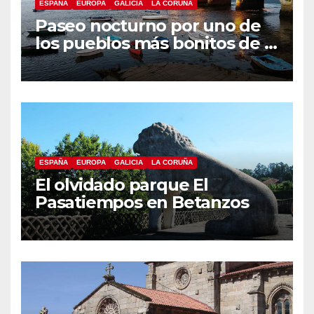
ESPAÑA
EUROPA
GALICIA
LA CORUÑA
Paseo nocturno por uno de
los pueblos más bonitos de A
Coruña, Puentedeume
ESPAÑA
EUROPA
GALICIA
LA CORUÑA
El olvidado parque El
Pasatiempos en Betanzos