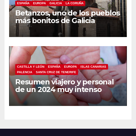
ESPAÑA
EUROPA
GALICIA
LA CORUÑA
Betanzos, uno de los pueblos
más bonitos de Galicia
CASTILLA Y LEÓN
ESPAÑA
EUROPA
ISLAS CANARIAS
PALENCIA
SANTA CRUZ DE TENERIFE
Resumen viajero y personal
de un 2024 muy intenso