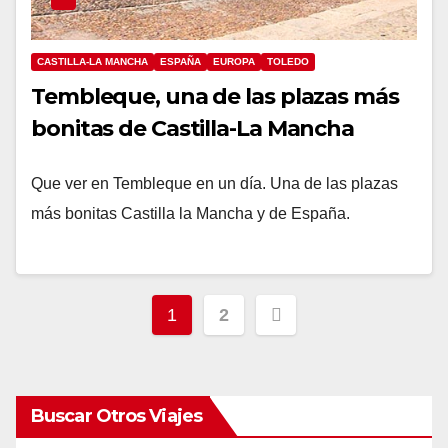
CASTILLA-LA MANCHA
ESPAÑA
EUROPA
TOLEDO
Tembleque, una de las plazas más
bonitas de Castilla-La Mancha
Que ver en Tembleque en un día. Una de las plazas
más bonitas Castilla la Mancha y de España.
Paginación
1
2
de
entradas
Buscar Otros Viajes