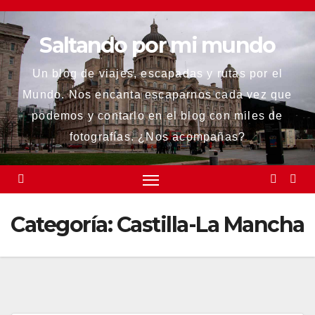
Saltar
al
Saltando por mi mundo
contenido
Un blog de viajes, escapadas y rutas por el
Mundo. Nos encanta escaparnos cada vez que
podemos y contarlo en el blog con miles de
fotografías. ¿Nos acompañas?
Categoría:
Castilla-La Mancha