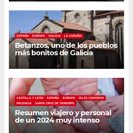
ESPAÑA
EUROPA
GALICIA
LA CORUÑA
Betanzos, uno de los pueblos
más bonitos de Galicia
CASTILLA Y LEÓN
ESPAÑA
EUROPA
ISLAS CANARIAS
PALENCIA
SANTA CRUZ DE TENERIFE
Resumen viajero y personal
de un 2024 muy intenso