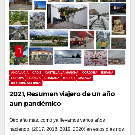
ANDALUCIA
CÁDIZ
CASTILLA-LA MANCHA
CORDOBA
ESPAÑA
EUROPA
FRANCIA
GRANADA
MADRID
MÁLAGA
RESUMEN VIAJERO
2021, Resumen viajero de un año
aun pandémico
Otro año más, como ya llevamos varios años
haciendo, (2017, 2018, 2019, 2020) en estos días nos