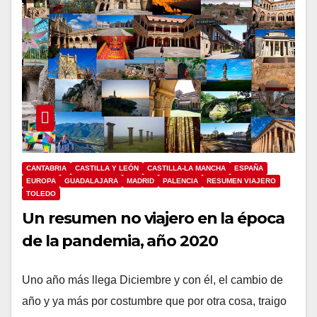
CANTABRIA
CASTILLA Y LEÓN
CASTILLA-LA MANCHA
ESPAÑA
EUROPA
GUADALAJARA
MADRID
PALENCIA
RESUMEN VIAJERO
TOLEDO
Un resumen no viajero en la época
de la pandemia, año 2020
Uno año más llega Diciembre y con él, el cambio de
año y ya más por costumbre que por otra cosa, traigo