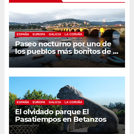
ESPAÑA
EUROPA
GALICIA
LA CORUÑA
Paseo nocturno por uno de
los pueblos más bonitos de A
Coruña, Puentedeume
ESPAÑA
EUROPA
GALICIA
LA CORUÑA
El olvidado parque El
Pasatiempos en Betanzos