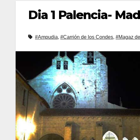
Dia 1 Palencia- Mad
#Ampudia
,
#Carrión de los Condes
,
#Magaz de