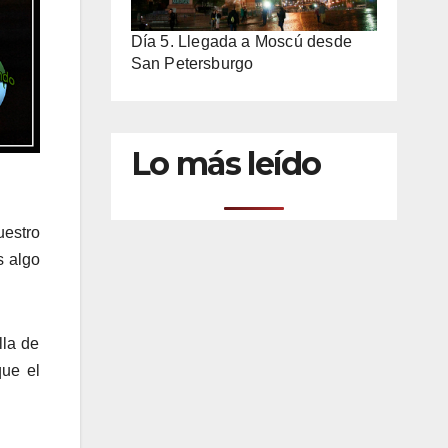
Día 5. Llegada a Moscú desde
San Petersburgo
Lo más leído
estro
s algo
lla de
que el