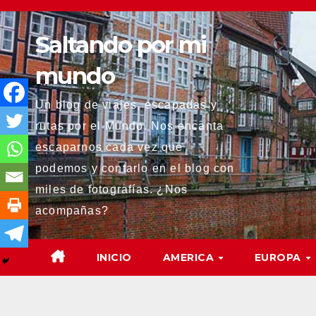
Saltar
al
Saltando por mi
contenido
mundo
Un blog de viajes, escapadas y
rutas por el Mundo. Nos encanta
escaparnos cada vez que
podemos y contarlo en el blog con
miles de fotografías. ¿Nos
acompañas?
INICIO
AMERICA
EUROPA