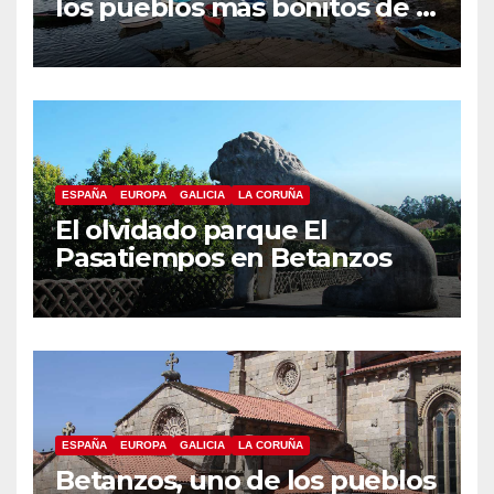
los pueblos más bonitos de A
Coruña, Puentedeume
ESPAÑA
EUROPA
GALICIA
LA CORUÑA
El olvidado parque El
Pasatiempos en Betanzos
ESPAÑA
EUROPA
GALICIA
LA CORUÑA
Betanzos, uno de los pueblos