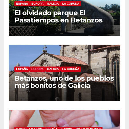
ESPAÑA
EUROPA
GALICIA
LA CORUÑA
El olvidado parque El
Pasatiempos en Betanzos
ESPAÑA
EUROPA
GALICIA
LA CORUÑA
Betanzos, uno de los pueblos
más bonitos de Galicia