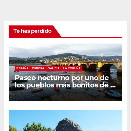
Te has perdido
ESPAÑA
EUROPA
GALICIA
LA CORUÑA
Paseo nocturno por uno de
los pueblos más bonitos de A
Coruña, Puentedeume