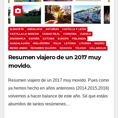
ALBACETE
ANDALUCIA
ASTURIAS
CASTILLA Y LEÓN
CASTILLA-LA MANCHA
CIUDAD REAL
CORDOBA
CUENCA
DINAMARCA
ESPAÑA
ESTONIA
EUROPA
FINLANDIA
GUADALAJARA
INGLATERRA
ITALIA
LETONIA
LITUANIA
MADRID
REINO UNIDO
RESUMEN VIAJERO
SEGOVIA
TOLEDO
VALLADOLID
Resumen viajero de un 2017 muy
movido.
Resumen viajero de un 2017 muy movido. Pues como
ya hemos hecho en años anteriores (2014,2015,2016)
volvemos a hacer balance de este año. Sé que estáis
aburridos de tantos resúmenes…