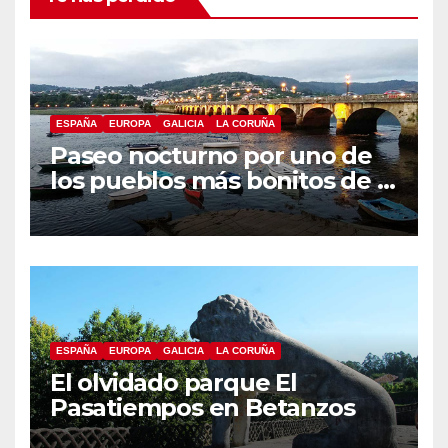
ESPAÑA
EUROPA
GALICIA
LA CORUÑA
Paseo nocturno por uno de
los pueblos más bonitos de A
Coruña, Puentedeume
ESPAÑA
EUROPA
GALICIA
LA CORUÑA
El olvidado parque El
Pasatiempos en Betanzos