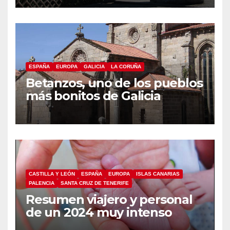
ESPAÑA
EUROPA
GALICIA
LA CORUÑA
Betanzos, uno de los pueblos
más bonitos de Galicia
CASTILLA Y LEÓN
ESPAÑA
EUROPA
ISLAS CANARIAS
PALENCIA
SANTA CRUZ DE TENERIFE
Resumen viajero y personal
de un 2024 muy intenso