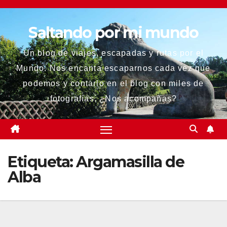
Saltar
al
Saltando por mi mundo
contenido
Un blog de viajes, escapadas y rutas por el
Mundo. Nos encanta escaparnos cada vez que
podemos y contarlo en el blog con miles de
fotografías. ¿Nos acompañas?
Etiqueta:
Argamasilla de
Alba