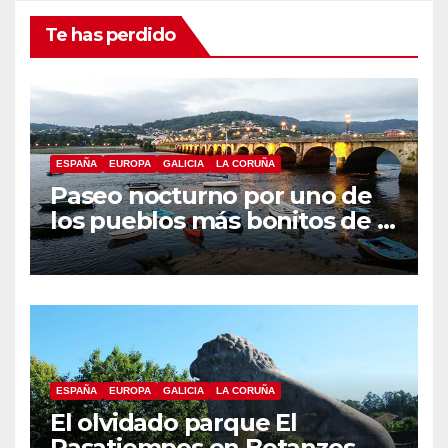
Te has perdido
ESPAÑA
EUROPA
GALICIA
LA CORUÑA
Paseo nocturno por uno de
los pueblos más bonitos de A
Coruña, Puentedeume
ESPAÑA
EUROPA
GALICIA
LA CORUÑA
El olvidado parque El
Pasatiempos en Betanzos