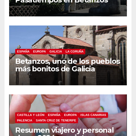
ESPAÑA
EUROPA
GALICIA
LA CORUÑA
Betanzos, uno de los pueblos
más bonitos de Galicia
CASTILLA Y LEÓN
ESPAÑA
EUROPA
ISLAS CANARIAS
PALENCIA
SANTA CRUZ DE TENERIFE
Resumen viajero y personal