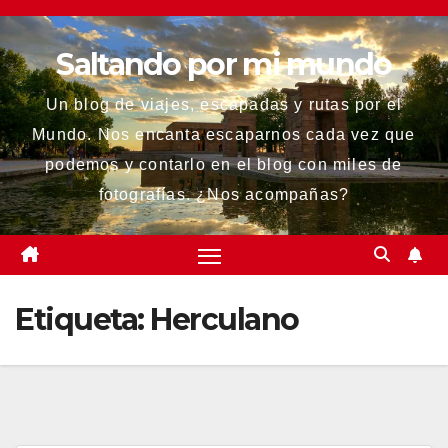
Saltar
al
Saltando por mi mundo
contenido
Un blog de viajes, escapadas y rutas por el
Mundo. Nos encanta escaparnos cada vez que
podemos y contarlo en el blog con miles de
fotografías. ¿Nos acompañas?
Etiqueta:
Herculano