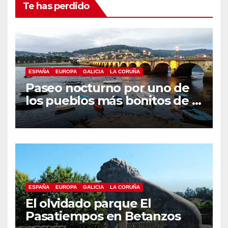
Te has perdido
ESPAÑA
EUROPA
GALICIA
LA CORUÑA
Paseo nocturno por uno de
los pueblos más bonitos de A
Coruña, Puentedeume
ESPAÑA
EUROPA
GALICIA
LA CORUÑA
El olvidado parque El
Pasatiempos en Betanzos