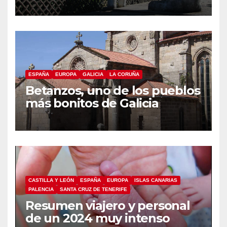
ESPAÑA
EUROPA
GALICIA
LA CORUÑA
Betanzos, uno de los pueblos
más bonitos de Galicia
CASTILLA Y LEÓN
ESPAÑA
EUROPA
ISLAS CANARIAS
PALENCIA
SANTA CRUZ DE TENERIFE
Resumen viajero y personal
de un 2024 muy intenso