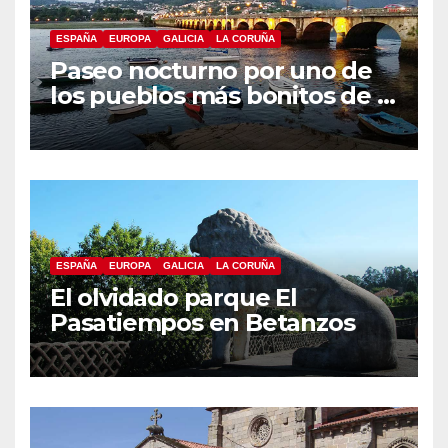
ESPAÑA
EUROPA
GALICIA
LA CORUÑA
Paseo nocturno por uno de
los pueblos más bonitos de A
Coruña, Puentedeume
ESPAÑA
EUROPA
GALICIA
LA CORUÑA
El olvidado parque El
Pasatiempos en Betanzos