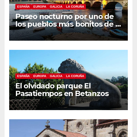
ESPAÑA
EUROPA
GALICIA
LA CORUÑA
Paseo nocturno por uno de
los pueblos más bonitos de A
Coruña, Puentedeume
ESPAÑA
EUROPA
GALICIA
LA CORUÑA
El olvidado parque El
Pasatiempos en Betanzos