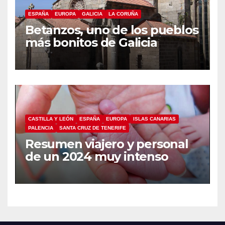
ESPAÑA
EUROPA
GALICIA
LA CORUÑA
Betanzos, uno de los pueblos
más bonitos de Galicia
CASTILLA Y LEÓN
ESPAÑA
EUROPA
ISLAS CANARIAS
PALENCIA
SANTA CRUZ DE TENERIFE
Resumen viajero y personal
de un 2024 muy intenso