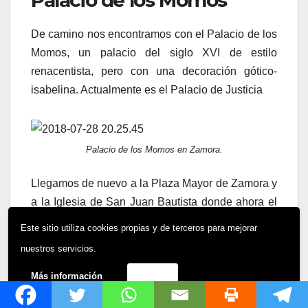
Palacio de los Momos
De camino nos encontramos con el Palacio de los
Momos, un palacio del siglo XVI de estilo
renacentista, pero con una decoración gótico-
isabelina. Actualmente es el Palacio de Justicia
Palacio de los Momos en Zamora.
Llegamos de nuevo a la Plaza Mayor de Zamora y
a la Iglesia de San Juan Bautista donde ahora el
sol ya no está en lo más alto y podemos hacer una
Este sitio utiliza cookies propias y de terceros para mejorar
foto decente de las figuras del Merlu, que son las
nuestros servicios.
figuras representativas de la Semana Santa
Zamorana.
Más información
Acepto