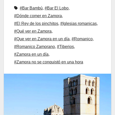
#Bar Bambú
,
#Bar El Lobo
,
#Dónde comer en Zamora
,
#El Rey de los pinchitos
,
#Iglesias romanicas
,
#Qué ver en Zamora
,
#Que ver en Zamora en un día
,
#Romanico
,
#Romanico Zamorano
,
#Tiberios
,
#Zamora en un día
,
#Zamora no se conquistó en una hora