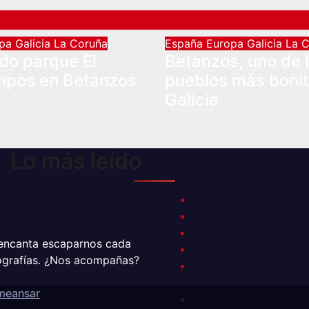
opa
Galicia
La Coruña
España
Europa
Galicia
La 
ado parque El
Betanzos, uno de 
mpos en Betanzos
pueblos más boni
Galicia
Lo más leído
 encanta escaparnos cada
tografías. ¿Nos acompañas?
meansar