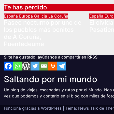
Te has perdido
España
Europa
Galicia
La Coruña
España
Eur
Paseo nocturno por uno de
El olvid
los pueblos más bonitos
Pasatie
de A Coruña,
Puentedeume
Si te ha gustado, ayúdanos a compartir en RRSS
Saltando por mi mundo
Un blog de viajes, escapadas y rutas por el Mundo. Nos
vez que podemos y contarlo en el blog con miles de fo
Funciona gracias a WordPress
|
Tema: News Talk de
The