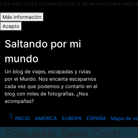
Este sitio utiliza cookies propias y de terceros para mejora
Más información
Acepto
Saltar
Saltando por mi
al
contenido
mundo
Un blog de viajes, escapadas y rutas
por el Mundo. Nos encanta escaparnos
cada vez que podemos y contarlo en el
blog con miles de fotografías. ¿Nos
acompañas?
INICIO
AMERICA
EUROPA
ESPAÑA
Mapa de vi
Etiqueta:
Beer Craft