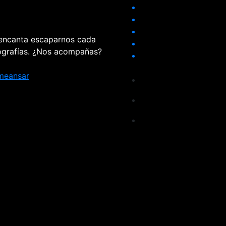
 encanta escaparnos cada
tografías. ¿Nos acompañas?
meansar