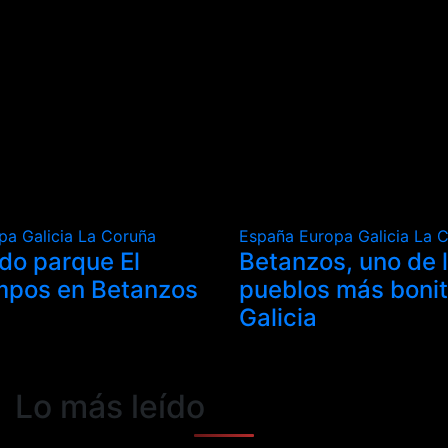
opa
Galicia
La Coruña
España
Europa
Galicia
La 
ado parque El
Betanzos, uno de 
mpos en Betanzos
pueblos más boni
Galicia
Lo más leído