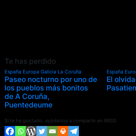
Te has perdido
España
Europa
Galicia
La Coruña
España
Eur
Paseo nocturno por uno de
El olvid
los pueblos más bonitos
Pasatie
de A Coruña,
Puentedeume
Si te ha gustado, ayúdanos a compartir en RRSS