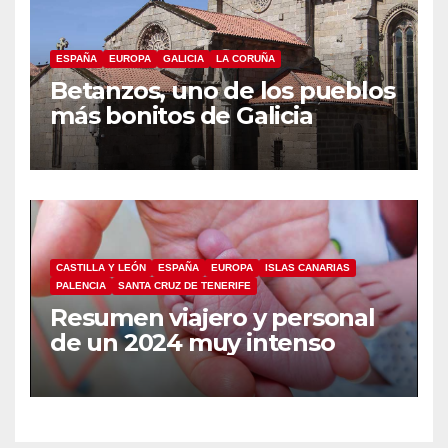
ESPAÑA
EUROPA
GALICIA
LA CORUÑA
Betanzos, uno de los pueblos
más bonitos de Galicia
CASTILLA Y LEÓN
ESPAÑA
EUROPA
ISLAS CANARIAS
PALENCIA
SANTA CRUZ DE TENERIFE
Resumen viajero y personal
de un 2024 muy intenso