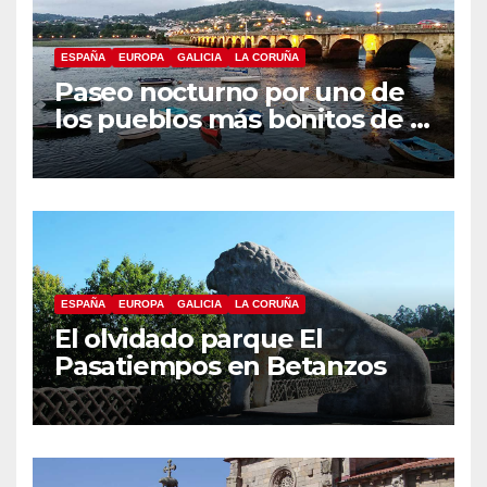
ESPAÑA
EUROPA
GALICIA
LA CORUÑA
Paseo nocturno por uno de
los pueblos más bonitos de A
Coruña, Puentedeume
ESPAÑA
EUROPA
GALICIA
LA CORUÑA
El olvidado parque El
Pasatiempos en Betanzos