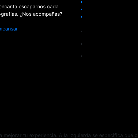
 encanta escaparnos cada
tografías. ¿Nos acompañas?
meansar
ra mejorar tu experiencia. A la izquierda se especifica qué 