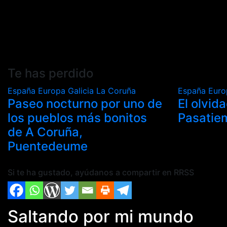
Te has perdido
España
Europa
Galicia
La Coruña
España
Eur
Paseo nocturno por uno de
El olvid
los pueblos más bonitos
Pasatie
de A Coruña,
Puentedeume
Si te ha gustado, ayúdanos a compartir en RRSS
Saltando por mi mundo