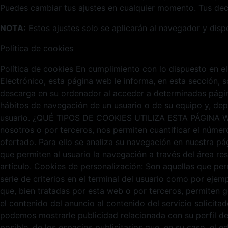
Puedes cambiar tus ajustes en cualquier momento. Tus deci
NOTA:
Estos ajustes solo se aplicarán al navegador y disp
Política de cookies
Política de cookies En cumplimiento con lo dispuesto en el
Electrónico, esta página web le informa, en esta sección,
descarga en su ordenador al acceder a determinadas págin
hábitos de navegación de un usuario o de su equipo y, dep
usuario. ¿QUÉ TIPOS DE COOKIES UTILIZA ESTA PÁGINA WEB? 
nosotros o por terceros, nos permiten cuantificar el número 
ofertado. Para ello se analiza su navegación en nuestra pá
que permiten al usuario la navegación a través del área re
artículo. Cookies de personalización: Son aquellas que per
serie de criterios en el terminal del usuario como por ejemp
que, bien tratadas por esta web o por terceros, permiten g
el contenido del anuncio al contenido del servicio solicit
podemos mostrarle publicidad relacionada con su perfil d
posible, de los espacios publicitarios que, en su caso, el e