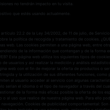
siones no tendrán impacto en tu visita.
ositivo que estés usando actualmente.
 artículo 22.2 de la Ley 34/2002, de 11 de julio, de Servic
 sobre la política de recogida y tratamiento de cookies. 
as web. Las cookies permiten a una página web, entre otra
endiendo de la información que contengan y de la forma en 
Esta página web utiliza los siguientes tipos de cookies: 
de usuarios y así realizar la medición y análisis estadístico
gina web con el fin de mejorar la oferta de productos o se
stringida y la utilización de sus diferentes funciones, com
miten al usuario acceder al servicio con algunas caracterís
lo serian el idioma o el tipo de navegador a través del cual
estionar de la forma más eficaz posible la oferta de los e
ado o al uso que realice de nuestra página web. Para ello p
e navegación. Cookies de publicidad comportamental: Son a
ditor haya incluido en una página web, aplicación o platafor