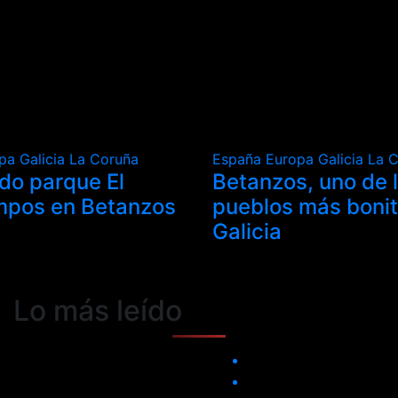
opa
Galicia
La Coruña
España
Europa
Galicia
La 
ado parque El
Betanzos, uno de 
mpos en Betanzos
pueblos más boni
Galicia
Lo más leído