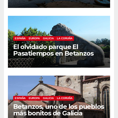
Coruña, Puentedeume
ESPAÑA
EUROPA
GALICIA
LA CORUÑA
El olvidado parque El
Pasatiempos en Betanzos
ESPAÑA
EUROPA
GALICIA
LA CORUÑA
Betanzos, uno de los pueblos
más bonitos de Galicia