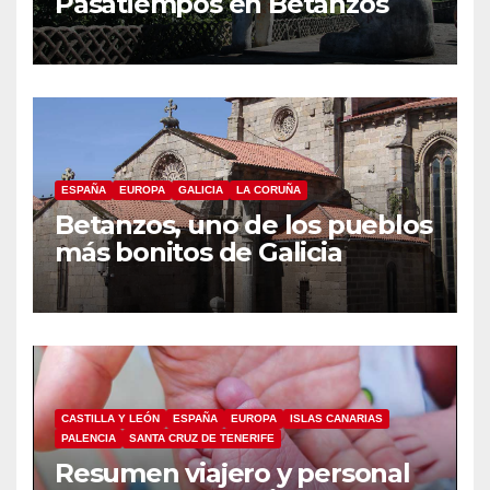
Pasatiempos en Betanzos
ESPAÑA
EUROPA
GALICIA
LA CORUÑA
Betanzos, uno de los pueblos
más bonitos de Galicia
CASTILLA Y LEÓN
ESPAÑA
EUROPA
ISLAS CANARIAS
PALENCIA
SANTA CRUZ DE TENERIFE
Resumen viajero y personal