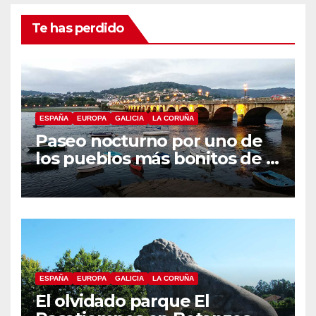
Te has perdido
ESPAÑA
EUROPA
GALICIA
LA CORUÑA
Paseo nocturno por uno de
los pueblos más bonitos de A
Coruña, Puentedeume
ESPAÑA
EUROPA
GALICIA
LA CORUÑA
El olvidado parque El