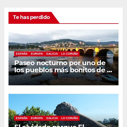
Te has perdido
ESPAÑA
EUROPA
GALICIA
LA CORUÑA
Paseo nocturno por uno de
los pueblos más bonitos de A
Coruña, Puentedeume
ESPAÑA
EUROPA
GALICIA
LA CORUÑA