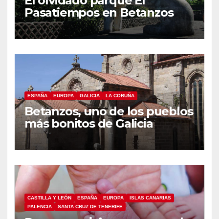
El olvidado parque El
Pasatiempos en Betanzos
ESPAÑA
EUROPA
GALICIA
LA CORUÑA
Betanzos, uno de los pueblos
más bonitos de Galicia
CASTILLA Y LEÓN
ESPAÑA
EUROPA
ISLAS CANARIAS
PALENCIA
SANTA CRUZ DE TENERIFE