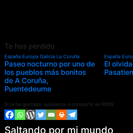
Te has perdido
España
Europa
Galicia
La Coruña
España
Eur
Paseo nocturno por uno de
El olvid
los pueblos más bonitos
Pasatie
de A Coruña,
Puentedeume
Si te ha gustado, ayúdanos a compartir en RRSS
Saltando por mi mundo