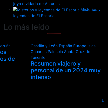
joya olvidada de Asturias
Misterios y
leyendas de El Escorial
Lo más leído
Coruña
Castilla y León
España
Europa
Islas
los
Canarias
Palencia
Santa Cruz de
Tenerife
tos de
Resumen viajero y
personal de un 2024 muy
intenso