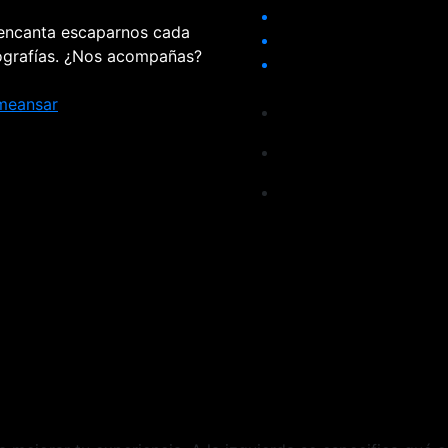
 encanta escaparnos cada
tografías. ¿Nos acompañas?
meansar