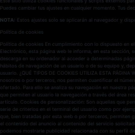
Este sitio utiliza cookies funcionales y scripts externos pa
Puedes cambiar tus ajustes en cualquier momento. Tus deci
NOTA:
Estos ajustes solo se aplicarán al navegador y disp
Política de cookies
Política de cookies En cumplimiento con lo dispuesto en el
Electrónico, esta página web le informa, en esta sección,
descarga en su ordenador al acceder a determinadas págin
hábitos de navegación de un usuario o de su equipo y, dep
usuario. ¿QUÉ TIPOS DE COOKIES UTILIZA ESTA PÁGINA WEB? 
nosotros o por terceros, nos permiten cuantificar el número 
ofertado. Para ello se analiza su navegación en nuestra pá
que permiten al usuario la navegación a través del área re
artículo. Cookies de personalización: Son aquellas que per
serie de criterios en el terminal del usuario como por ejemp
que, bien tratadas por esta web o por terceros, permiten g
el contenido del anuncio al contenido del servicio solicit
podemos mostrarle publicidad relacionada con su perfil d