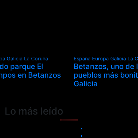
opa
Galicia
La Coruña
España
Europa
Galicia
La 
ado parque El
Betanzos, uno de 
mpos en Betanzos
pueblos más boni
Galicia
Lo más leído