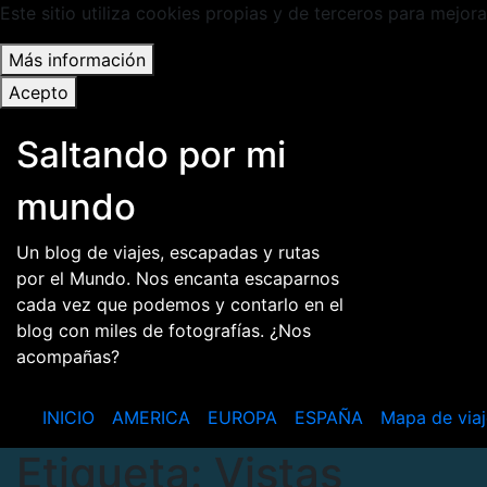
Este sitio utiliza cookies propias y de terceros para mejora
Más información
Acepto
Saltar
Saltando por mi
al
contenido
mundo
Un blog de viajes, escapadas y rutas
por el Mundo. Nos encanta escaparnos
cada vez que podemos y contarlo en el
blog con miles de fotografías. ¿Nos
acompañas?
INICIO
AMERICA
EUROPA
ESPAÑA
Mapa de viaj
Etiqueta:
Vistas