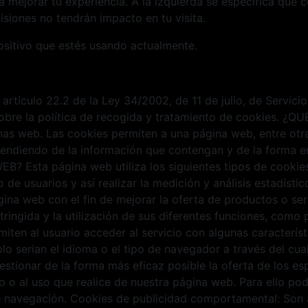
ra mejorar tu experiencia. A la izquierda se especifica qué 
siones no tendrán impacto en tu visita.
ositivo que estés usando actualmente.
 artículo 22.2 de la Ley 34/2002, de 11 de julio, de Servic
 sobre la política de recogida y tratamiento de cookies. 
as web. Las cookies permiten a una página web, entre otra
endiendo de la información que contengan y de la forma en 
Esta página web utiliza los siguientes tipos de cookies: 
de usuarios y así realizar la medición y análisis estadístico
gina web con el fin de mejorar la oferta de productos o se
stringida y la utilización de sus diferentes funciones, com
miten al usuario acceder al servicio con algunas caracterís
lo serian el idioma o el tipo de navegador a través del cual
estionar de la forma más eficaz posible la oferta de los e
ado o al uso que realice de nuestra página web. Para ello p
e navegación. Cookies de publicidad comportamental: Son a