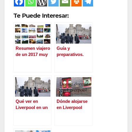
Te Puede Interesar:
Resumen viajero
Guía y
de un 2017 muy
preparativos.
movido.
Manchester,
Liverpool y
Chester en un fin
de semana, muy
inglés.
Qué ver en
Dónde alojarse
Liverpool en un
en Liverpool
día