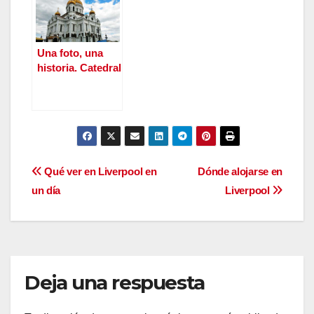
Una foto, una
historia. Catedral
del Cristo
Salvador de
Moscú.
Navegación
Qué ver en Liverpool en
Dónde alojarse en
un día
Liverpool
de
entradas
Deja una respuesta