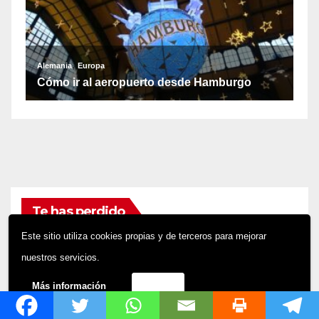
Te has perdido
Este sitio utiliza cookies propias y de terceros para mejorar
nuestros servicios.
Más información
Acepto
ESPAÑA
EUROPA
GALICIA
LA CORUÑA