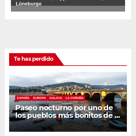
Te has perdido
ESPAÑA
EUROPA
GALICIA
LA CORUÑA
Paseo nocturno por uno de
los pueblos más bonitos de A
Coruña, Puentedeume