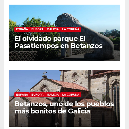
ESPAÑA
EUROPA
GALICIA
LA CORUÑA
El olvidado parque El
Pasatiempos en Betanzos
ESPAÑA
EUROPA
GALICIA
LA CORUÑA
Betanzos, uno de los pueblos
más bonitos de Galicia