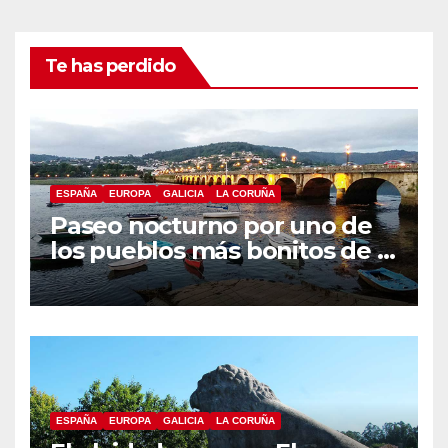
Te has perdido
ESPAÑA
EUROPA
GALICIA
LA CORUÑA
Paseo nocturno por uno de
los pueblos más bonitos de A
Coruña, Puentedeume
ESPAÑA
EUROPA
GALICIA
LA CORUÑA