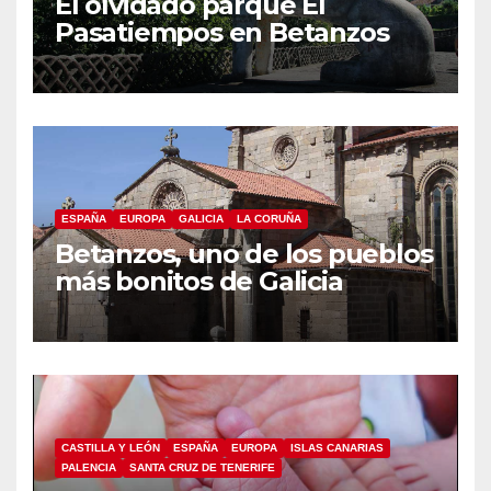
El olvidado parque El
Pasatiempos en Betanzos
ESPAÑA
EUROPA
GALICIA
LA CORUÑA
Betanzos, uno de los pueblos
más bonitos de Galicia
CASTILLA Y LEÓN
ESPAÑA
EUROPA
ISLAS CANARIAS
PALENCIA
SANTA CRUZ DE TENERIFE