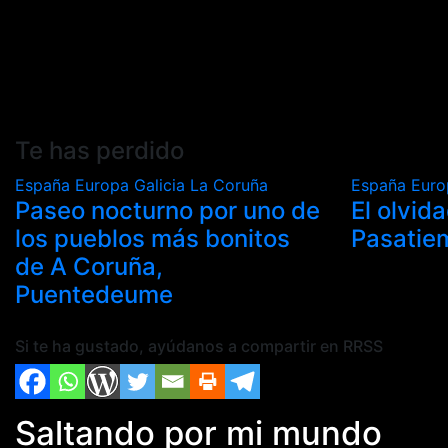
Te has perdido
España
Europa
Galicia
La Coruña
España
Eur
Paseo nocturno por uno de
El olvid
los pueblos más bonitos
Pasatie
de A Coruña,
Puentedeume
Si te ha gustado, ayúdanos a compartir en RRSS
Saltando por mi mundo