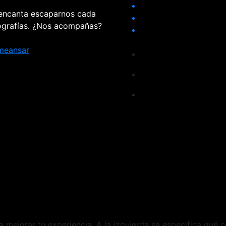
 encanta escaparnos cada
tografías. ¿Nos acompañas?
meansar
ra mejorar tu experiencia. A la izquierda se especifica qué 