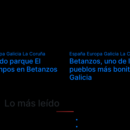
opa
Galicia
La Coruña
España
Europa
Galicia
La 
ado parque El
Betanzos, uno de 
mpos en Betanzos
pueblos más boni
Galicia
Lo más leído