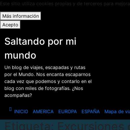
Este sitio utiliza cookies propias y de terceros para mejora
Más información
Acepto
Saltar
Saltando por mi
al
contenido
mundo
Un blog de viajes, escapadas y rutas
por el Mundo. Nos encanta escaparnos
cada vez que podemos y contarlo en el
blog con miles de fotografías. ¿Nos
acompañas?
INICIO
AMERICA
EUROPA
ESPAÑA
Mapa de vi
Etiqueta:
Excursiones