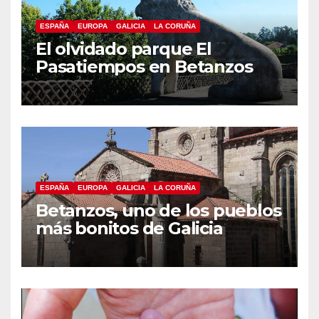
ESPAÑA
EUROPA
GALICIA
LA CORUÑA
El olvidado parque El
Pasatiempos en Betanzos
ESPAÑA
EUROPA
GALICIA
LA CORUÑA
Betanzos, uno de los pueblos
más bonitos de Galicia