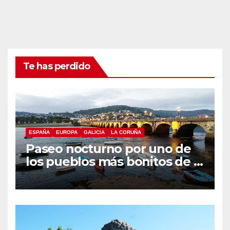
Te has perdido
ESPAÑA
EUROPA
GALICIA
LA CORUÑA
Paseo nocturno por uno de
los pueblos más bonitos de A
Coruña, Puentedeume