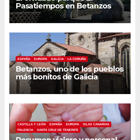
Pasatiempos en Betanzos
ESPAÑA
EUROPA
GALICIA
LA CORUÑA
Betanzos, uno de los pueblos
más bonitos de Galicia
CASTILLA Y LEÓN
ESPAÑA
EUROPA
ISLAS CANARIAS
PALENCIA
SANTA CRUZ DE TENERIFE
Resumen viajero y personal