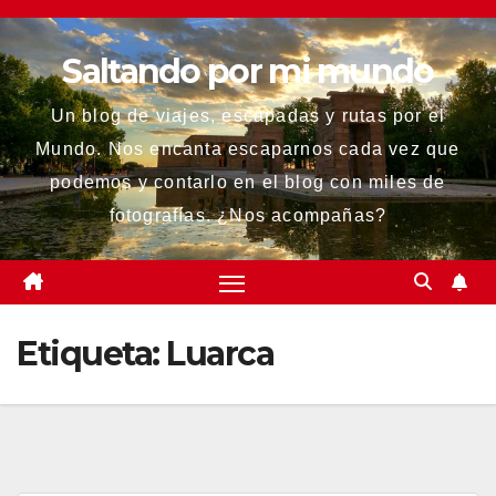
Saltar
al
Saltando por mi mundo
contenido
Un blog de viajes, escapadas y rutas por el
Mundo. Nos encanta escaparnos cada vez que
podemos y contarlo en el blog con miles de
fotografías. ¿Nos acompañas?
Etiqueta:
Luarca