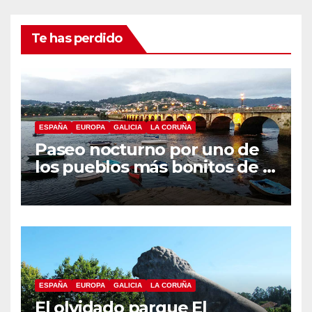
Te has perdido
ESPAÑA
EUROPA
GALICIA
LA CORUÑA
Paseo nocturno por uno de
los pueblos más bonitos de A
Coruña, Puentedeume
ESPAÑA
EUROPA
GALICIA
LA CORUÑA
El olvidado parque El