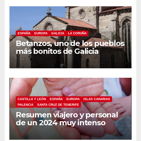
ESPAÑA
EUROPA
GALICIA
LA CORUÑA
Betanzos, uno de los pueblos
más bonitos de Galicia
CASTILLA Y LEÓN
ESPAÑA
EUROPA
ISLAS CANARIAS
PALENCIA
SANTA CRUZ DE TENERIFE
Resumen viajero y personal
de un 2024 muy intenso