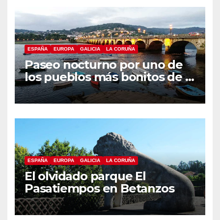
ESPAÑA
EUROPA
GALICIA
LA CORUÑA
Paseo nocturno por uno de
los pueblos más bonitos de A
Coruña, Puentedeume
ESPAÑA
EUROPA
GALICIA
LA CORUÑA
El olvidado parque El
Pasatiempos en Betanzos