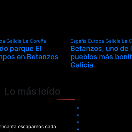
opa
Galicia
La Coruña
España
Europa
Galicia
La 
ado parque El
Betanzos, uno de 
mpos en Betanzos
pueblos más boni
Galicia
Lo más leído
 encanta escaparnos cada