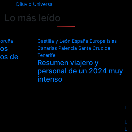
Diluvio Universal
Lo más leído
Coruña
Castilla y León
España
Europa
Islas
los
Canarias
Palencia
Santa Cruz de
Tenerife
tos de
Resumen viajero y
personal de un 2024 muy
intenso