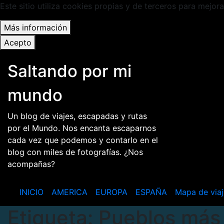
Este sitio utiliza cookies propias y de terceros para mejora
Más información
Acepto
Saltar
Saltando por mi
al
contenido
mundo
Un blog de viajes, escapadas y rutas
por el Mundo. Nos encanta escaparnos
cada vez que podemos y contarlo en el
blog con miles de fotografías. ¿Nos
acompañas?
INICIO
AMERICA
EUROPA
ESPAÑA
Mapa de viaj
Etiqueta:
Pueblos más 