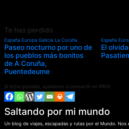
Te has perdido
España
Europa
Galicia
La Coruña
España
Eur
Paseo nocturno por uno de
El olvid
los pueblos más bonitos
Pasatie
de A Coruña,
Puentedeume
Si te ha gustado, ayúdanos a compartir en RRSS
Saltando por mi mundo
Un blog de viajes, escapadas y rutas por el Mundo. Nos