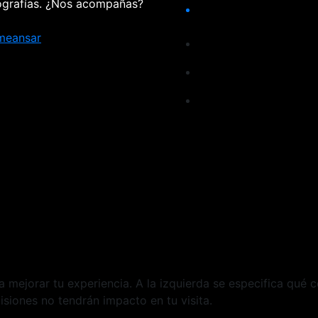
tografías. ¿Nos acompañas?
meansar
ra mejorar tu experiencia. A la izquierda se especifica qué 
siones no tendrán impacto en tu visita.