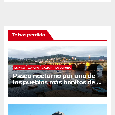
Te has perdido
ESPAÑA
EUROPA
GALICIA
LA CORUÑA
Paseo nocturno por uno de
los pueblos más bonitos de A
Coruña, Puentedeume