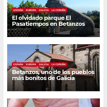
ESPAÑA
EUROPA
GALICIA
LA CORUÑA
El olvidado parque El
Pasatiempos en Betanzos
ESPAÑA
EUROPA
GALICIA
LA CORUÑA
Betanzos, uno de los pueblos
más bonitos de Galicia