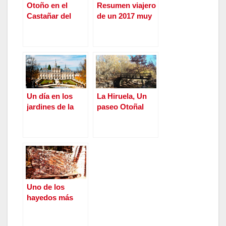
Otoño en el
Resumen viajero
Castañar del
de un 2017 muy
Tiemblo, Ávila
movido.
Un día en los
La Hiruela, Un
jardines de la
paseo Otoñal
Granja de San
por uno de los
Ildefonso,
lugares más
Segovia
bonitos de la
Sierra de Madrid.
Uno de los
hayedos más
importantes de
España, el