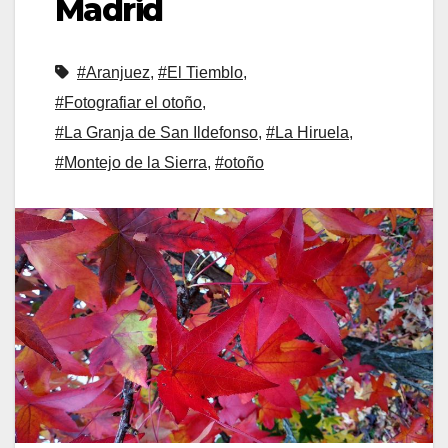
Madrid
#Aranjuez
,
#El Tiemblo
,
#Fotografiar el otoño
,
#La Granja de San Ildefonso
,
#La Hiruela
,
#Montejo de la Sierra
,
#otoño