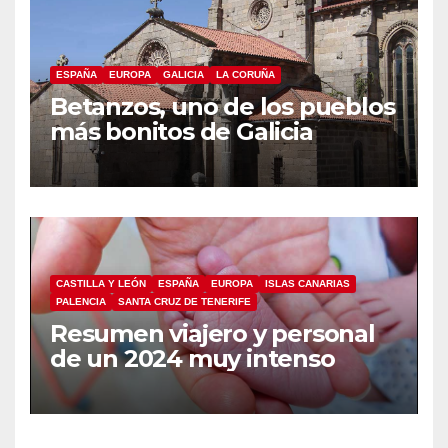
ESPAÑA
EUROPA
GALICIA
LA CORUÑA
Betanzos, uno de los pueblos
más bonitos de Galicia
CASTILLA Y LEÓN
ESPAÑA
EUROPA
ISLAS CANARIAS
PALENCIA
SANTA CRUZ DE TENERIFE
Resumen viajero y personal
de un 2024 muy intenso