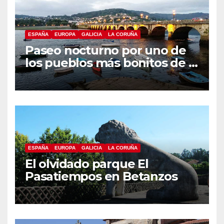
ESPAÑA
EUROPA
GALICIA
LA CORUÑA
Paseo nocturno por uno de
los pueblos más bonitos de A
Coruña, Puentedeume
ESPAÑA
EUROPA
GALICIA
LA CORUÑA
El olvidado parque El
Pasatiempos en Betanzos