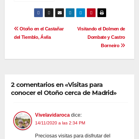
Hayedo de
Montejo.
Navegación
Otoño en el Castañar
Visitando el Dolmen de
del Tiemblo, Ávila
Dombate y Castro
de
Borneiro
entradas
2 comentarios en «Visitas para
conocer el Otoño cerca de Madrid»
Vivelavidaroca
dice:
14/11/2020 a las 2:34 PM
Preciosas visitas para disfrutar del