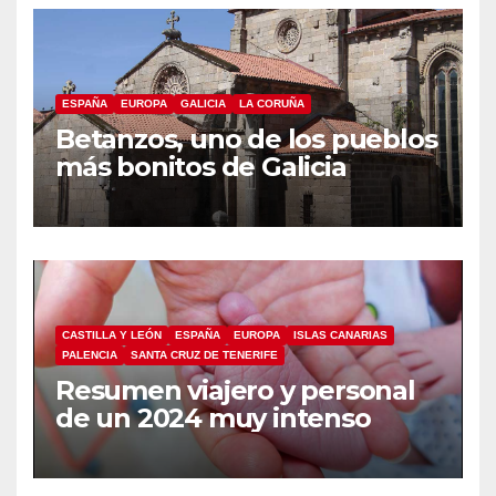
ESPAÑA
EUROPA
GALICIA
LA CORUÑA
Betanzos, uno de los pueblos
más bonitos de Galicia
CASTILLA Y LEÓN
ESPAÑA
EUROPA
ISLAS CANARIAS
PALENCIA
SANTA CRUZ DE TENERIFE
Resumen viajero y personal
de un 2024 muy intenso