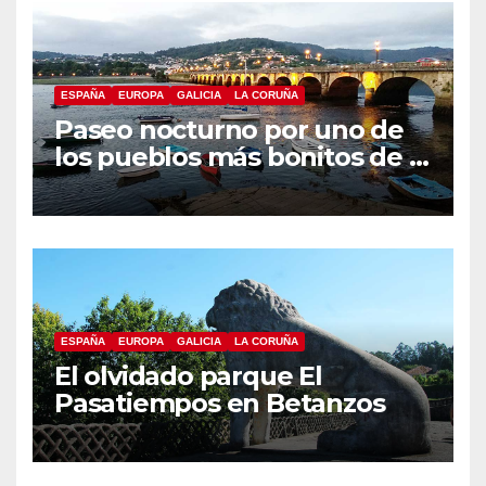
ESPAÑA
EUROPA
GALICIA
LA CORUÑA
Paseo nocturno por uno de
los pueblos más bonitos de A
Coruña, Puentedeume
ESPAÑA
EUROPA
GALICIA
LA CORUÑA
El olvidado parque El
Pasatiempos en Betanzos