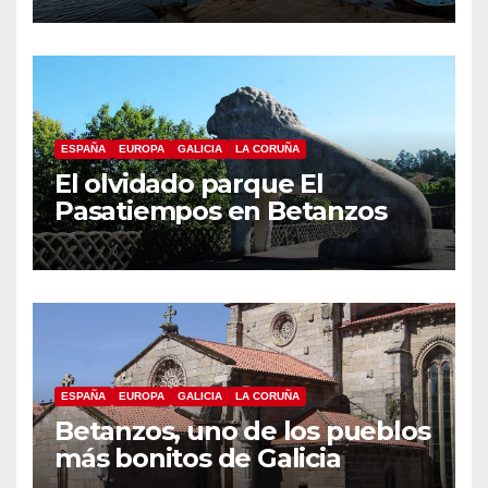
ESPAÑA
EUROPA
GALICIA
LA CORUÑA
El olvidado parque El
Pasatiempos en Betanzos
ESPAÑA
EUROPA
GALICIA
LA CORUÑA
Betanzos, uno de los pueblos
más bonitos de Galicia