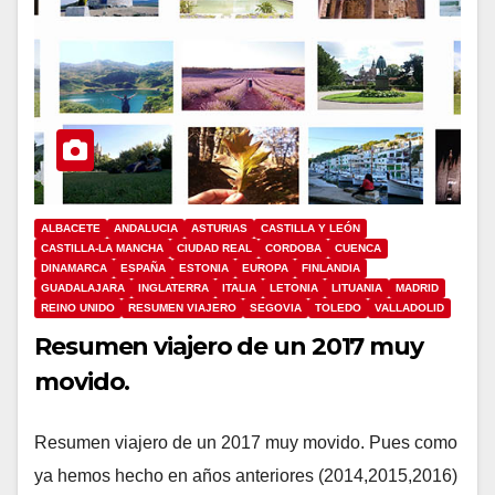
ALBACETE
ANDALUCIA
ASTURIAS
CASTILLA Y LEÓN
CASTILLA-LA MANCHA
CIUDAD REAL
CORDOBA
CUENCA
DINAMARCA
ESPAÑA
ESTONIA
EUROPA
FINLANDIA
GUADALAJARA
INGLATERRA
ITALIA
LETONIA
LITUANIA
MADRID
REINO UNIDO
RESUMEN VIAJERO
SEGOVIA
TOLEDO
VALLADOLID
Resumen viajero de un 2017 muy
movido.
Resumen viajero de un 2017 muy movido. Pues como
ya hemos hecho en años anteriores (2014,2015,2016)