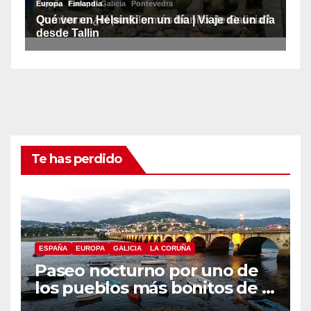
Te has perdido
ESPAÑA
EUROPA
GALICIA
LA CORUÑA
Paseo nocturno por uno de
los pueblos más bonitos de A
Coruña, Puentedeume