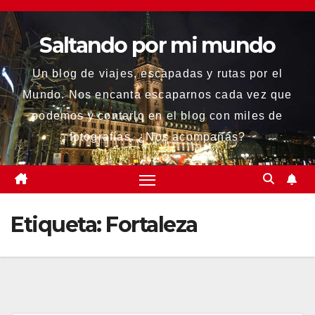
Saltar
al
Saltando por mi mundo
contenido
Un blog de viajes, escapadas y rutas por el
Mundo. Nos encanta escaparnos cada vez que
podemos y contarlo en el blog con miles de
fotografías. ¿Nos acompañas?
Etiqueta:
Fortaleza