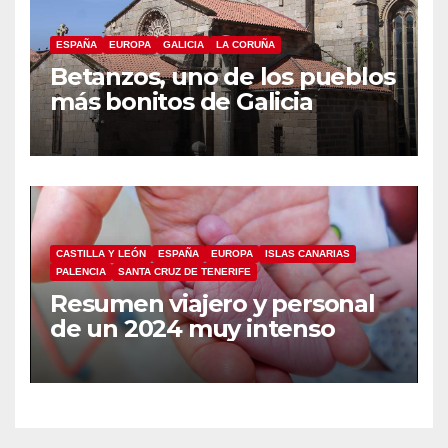
ESPAÑA
EUROPA
GALICIA
LA CORUÑA
Betanzos, uno de los pueblos
más bonitos de Galicia
CASTILLA Y LEÓN
ESPAÑA
EUROPA
ISLAS CANARIAS
PALENCIA
SANTA CRUZ DE TENERIFE
Resumen viajero y personal
de un 2024 muy intenso