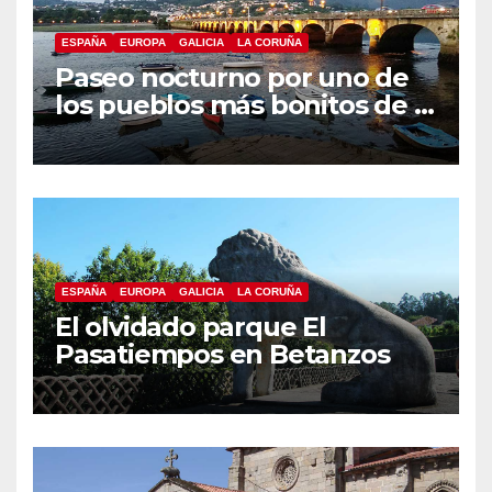
ESPAÑA
EUROPA
GALICIA
LA CORUÑA
Paseo nocturno por uno de
los pueblos más bonitos de A
Coruña, Puentedeume
ESPAÑA
EUROPA
GALICIA
LA CORUÑA
El olvidado parque El
Pasatiempos en Betanzos