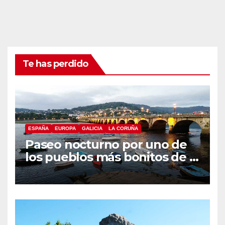
Te has perdido
ESPAÑA
EUROPA
GALICIA
LA CORUÑA
Paseo nocturno por uno de
los pueblos más bonitos de A
Coruña, Puentedeume