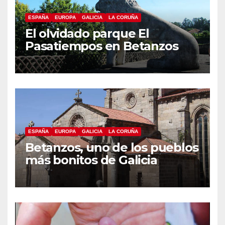
ESPAÑA
EUROPA
GALICIA
LA CORUÑA
El olvidado parque El
Pasatiempos en Betanzos
ESPAÑA
EUROPA
GALICIA
LA CORUÑA
Betanzos, uno de los pueblos
más bonitos de Galicia