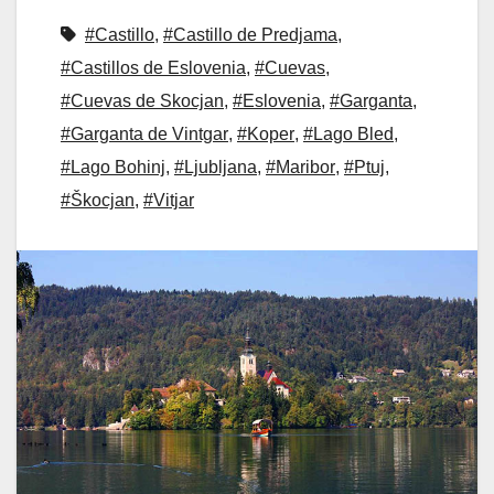
#Castillo
,
#Castillo de Predjama
,
#Castillos de Eslovenia
,
#Cuevas
,
#Cuevas de Skocjan
,
#Eslovenia
,
#Garganta
,
#Garganta de Vintgar
,
#Koper
,
#Lago Bled
,
#Lago Bohinj
,
#Ljubljana
,
#Maribor
,
#Ptuj
,
#Škocjan
,
#Vitjar