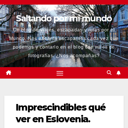
Saltar
al
Saltando por mi mundo
contenido
Un blog de viajes, escapadas y rutas por el
Mundo. Nos encanta escaparnos cada vez que
podemos y contarlo en el blog con miles de
fotografías. ¿Nos acompañas?
Imprescindibles qué
ver en Eslovenia.