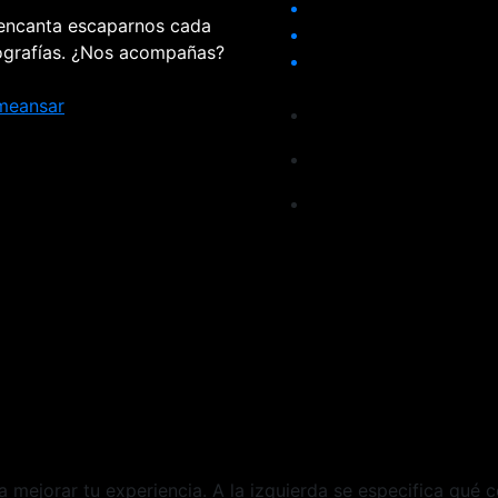
 encanta escaparnos cada
tografías. ¿Nos acompañas?
meansar
ra mejorar tu experiencia. A la izquierda se especifica qué 