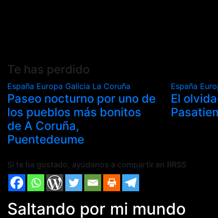
Te has perdido
España
Europa
Galicia
La Coruña
España
Eur
Paseo nocturno por uno de
El olvid
los pueblos más bonitos
Pasatie
de A Coruña,
Puentedeume
Si te ha gustado, ayúdanos a compartir en RRSS
Saltando por mi mundo