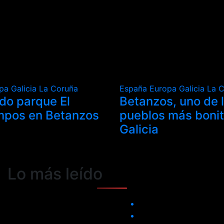
opa
Galicia
La Coruña
España
Europa
Galicia
La 
ado parque El
Betanzos, uno de 
mpos en Betanzos
pueblos más boni
Galicia
Lo más leído