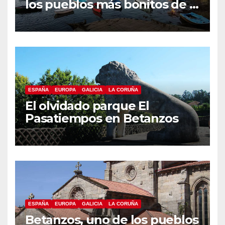
los pueblos más bonitos de A
Coruña, Puentedeume
ESPAÑA
EUROPA
GALICIA
LA CORUÑA
El olvidado parque El
Pasatiempos en Betanzos
ESPAÑA
EUROPA
GALICIA
LA CORUÑA
Betanzos, uno de los pueblos