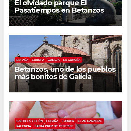
El olvidado parque El
Pasatiempos en Betanzos
ESPAÑA
EUROPA
GALICIA
LA CORUÑA
Betanzos, uno de los pueblos
más bonitos de Galicia
CASTILLA Y LEÓN
ESPAÑA
EUROPA
ISLAS CANARIAS
PALENCIA
SANTA CRUZ DE TENERIFE