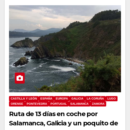
CASTILLA Y LEÓN
ESPAÑA
EUROPA
GALICIA
LA CORUÑA
LUGO
ORENSE
PONTEVEDRA
PORTUGAL
SALAMANCA
ZAMORA
Ruta de 13 días en coche por
Salamanca, Galicia y un poquito de