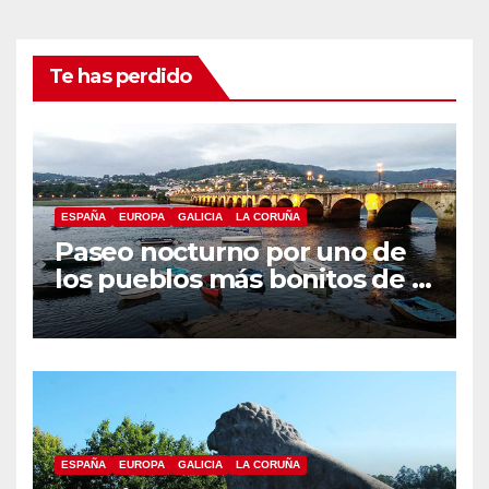
Te has perdido
ESPAÑA
EUROPA
GALICIA
LA CORUÑA
Paseo nocturno por uno de
los pueblos más bonitos de A
Coruña, Puentedeume
ESPAÑA
EUROPA
GALICIA
LA CORUÑA