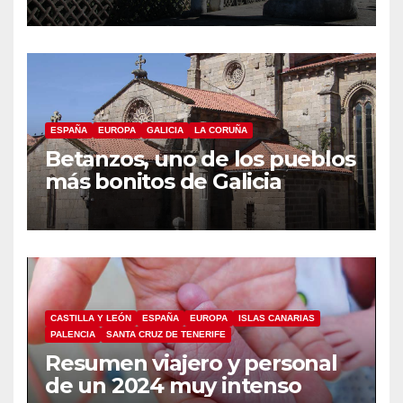
ESPAÑA
EUROPA
GALICIA
LA CORUÑA
Betanzos, uno de los pueblos
más bonitos de Galicia
CASTILLA Y LEÓN
ESPAÑA
EUROPA
ISLAS CANARIAS
PALENCIA
SANTA CRUZ DE TENERIFE
Resumen viajero y personal
de un 2024 muy intenso