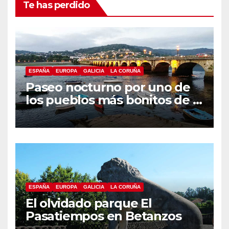
Te has perdido
ESPAÑA
EUROPA
GALICIA
LA CORUÑA
Paseo nocturno por uno de
los pueblos más bonitos de A
Coruña, Puentedeume
ESPAÑA
EUROPA
GALICIA
LA CORUÑA
El olvidado parque El
Pasatiempos en Betanzos