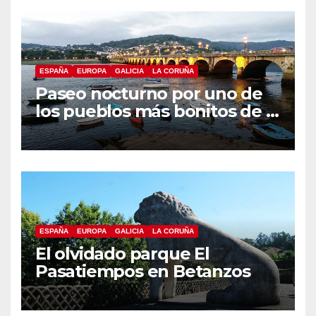
ESPAÑA
EUROPA
GALICIA
LA CORUÑA
Paseo nocturno por uno de
los pueblos más bonitos de A
Coruña, Puentedeume
ESPAÑA
EUROPA
GALICIA
LA CORUÑA
El olvidado parque El
Pasatiempos en Betanzos