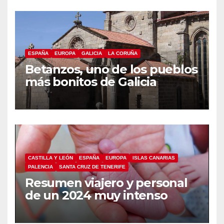
ESPAÑA
EUROPA
GALICIA
LA CORUÑA
Betanzos, uno de los pueblos
más bonitos de Galicia
CASTILLA Y LEÓN
ESPAÑA
EUROPA
ISLAS CANARIAS
PALENCIA
SANTA CRUZ DE TENERIFE
Resumen viajero y personal
de un 2024 muy intenso