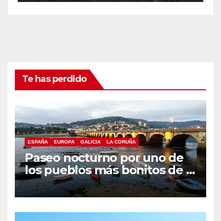
Te has perdido
ESPAÑA
EUROPA
GALICIA
LA CORUÑA
Paseo nocturno por uno de
los pueblos más bonitos de A
Coruña, Puentedeume