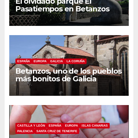
El olvidado parque El
Pasatiempos en Betanzos
ESPAÑA
EUROPA
GALICIA
LA CORUÑA
Betanzos, uno de los pueblos
más bonitos de Galicia
CASTILLA Y LEÓN
ESPAÑA
EUROPA
ISLAS CANARIAS
PALENCIA
SANTA CRUZ DE TENERIFE