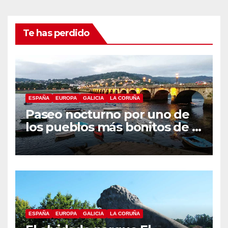
Te has perdido
ESPAÑA
EUROPA
GALICIA
LA CORUÑA
Paseo nocturno por uno de
los pueblos más bonitos de A
Coruña, Puentedeume
ESPAÑA
EUROPA
GALICIA
LA CORUÑA