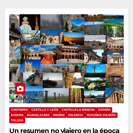
CANTABRIA
CASTILLA Y LEÓN
CASTILLA-LA MANCHA
ESPAÑA
EUROPA
GUADALAJARA
MADRID
PALENCIA
RESUMEN VIAJERO
TOLEDO
Un resumen no viajero en la época