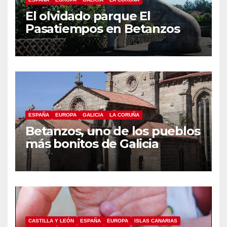
El olvidado parque El
Pasatiempos en Betanzos
ESPAÑA
EUROPA
GALICIA
LA CORUÑA
Betanzos, uno de los pueblos
más bonitos de Galicia
CASTILLA Y LEÓN
ESPAÑA
EUROPA
ISLAS CANARIAS