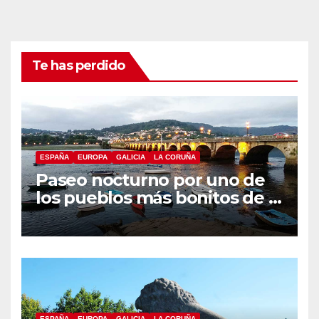
Te has perdido
ESPAÑA
EUROPA
GALICIA
LA CORUÑA
Paseo nocturno por uno de
los pueblos más bonitos de A
Coruña, Puentedeume
ESPAÑA
EUROPA
GALICIA
LA CORUÑA