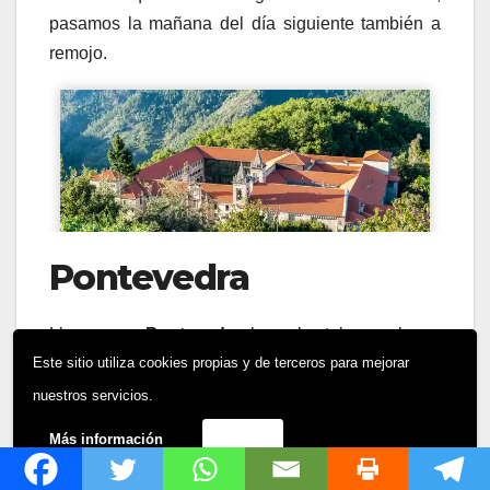
pasamos la mañana del día siguiente también a
remojo.
Pontevedra
Llegamos a
Pontevedra
, la cual estaba en plenas
fiestas,
Este sitio utiliza cookies propias y de terceros para mejorar
nuestros servicios.
Tras Pontevedra amanece lluvioso.
Más información
Acepto