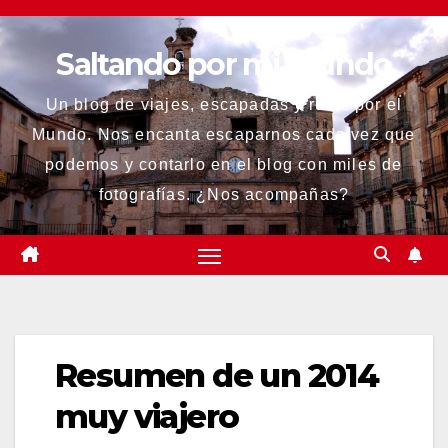
Saltar
al
Saltando por mi mundo
contenido
Un blog de viajes, escapadas y rutas por el
Mundo. Nos encanta escaparnos cada vez que
podemos y contarlo en el blog con miles de
fotografías. ¿Nos acompañas?
Resumen de un 2014
muy viajero