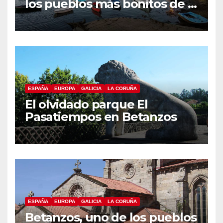
los pueblos más bonitos de A
Coruña, Puentedeume
ESPAÑA
EUROPA
GALICIA
LA CORUÑA
El olvidado parque El
Pasatiempos en Betanzos
ESPAÑA
EUROPA
GALICIA
LA CORUÑA
Betanzos, uno de los pueblos