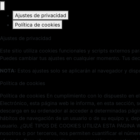
Ajustes de privacidad
Política de cookies
Ajustes de privacidad
Este sitio utiliza cookies funcionales y scripts externos pa
Puedes cambiar tus ajustes en cualquier momento. Tus deci
NOTA:
Estos ajustes solo se aplicarán al navegador y disp
Política de cookies
Política de cookies En cumplimiento con lo dispuesto en el
Electrónico, esta página web le informa, en esta sección,
descarga en su ordenador al acceder a determinadas págin
hábitos de navegación de un usuario o de su equipo y, dep
usuario. ¿QUÉ TIPOS DE COOKIES UTILIZA ESTA PÁGINA WEB? 
nosotros o por terceros, nos permiten cuantificar el número 