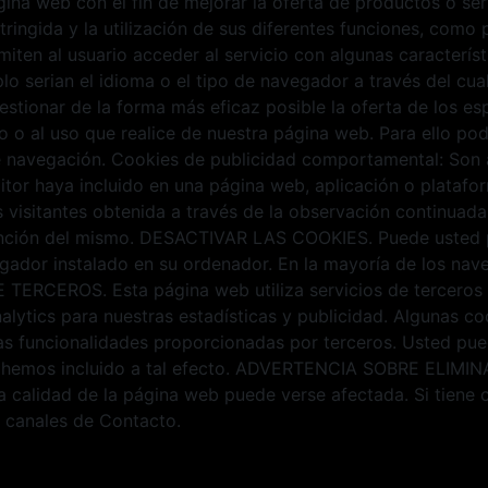
gina web con el fin de mejorar la oferta de productos o se
stringida y la utilización de sus diferentes funciones, com
miten al usuario acceder al servicio con algunas caracterís
lo serian el idioma o el tipo de navegador a través del cual
estionar de la forma más eficaz posible la oferta de los e
ado o al uso que realice de nuestra página web. Para ello p
e navegación. Cookies de publicidad comportamental: Son a
ditor haya incluido en una página web, aplicación o platafor
isitantes obtenida a través de la observación continuada 
 función del mismo. DESACTIVAR LAS COOKIES. Puede usted pe
gador instalado en su ordenador. En la mayoría de los nave
E TERCEROS. Esta página web utiliza servicios de terceros 
lytics para nuestras estadísticas y publicidad. Algunas coo
ras funcionalidades proporcionadas por terceros. Usted pue
 hemos incluido a tal efecto. ADVERTENCIA SOBRE ELIMINA
 la calidad de la página web puede verse afectada. Si tiene 
 canales de Contacto.