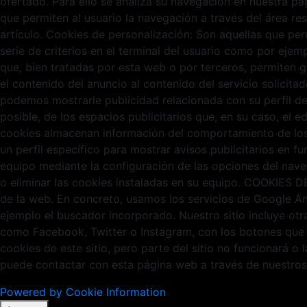
ofertado. Para ello se analiza su navegación en nuestra pá
que permiten al usuario la navegación a través del área re
artículo. Cookies de personalización: Son aquellas que per
serie de criterios en el terminal del usuario como por ejemp
que, bien tratadas por esta web o por terceros, permiten g
el contenido del anuncio al contenido del servicio solicit
podemos mostrarle publicidad relacionada con su perfil d
posible, de los espacios publicitarios que, en su caso, el e
cookies almacenan información del comportamiento de los v
un perfil específico para mostrar avisos publicitarios en
equipo mediante la configuración de las opciones del nave
o eliminar las cookies instaladas en su equipo. COOKIES D
de la web. En concreto, usamos los servicios de Google Ana
ejemplo el buscador incorporado. Nuestro sitio incluye ot
como Facebook, Twitter o Instagram, con los botones que
cookies de este sitio, pero parte del sitio no funcionará o
puede contactar con esta página web a través de nuestros
Powered by Cookie Information