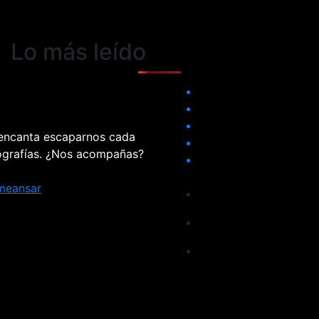
Lo más leído
 encanta escaparnos cada
tografías. ¿Nos acompañas?
meansar