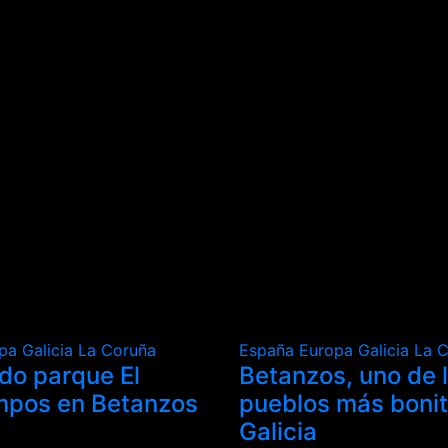
opa
Galicia
La Coruña
España
Europa
Galicia
La 
ado parque El
Betanzos, uno de 
mpos en Betanzos
pueblos más boni
Galicia