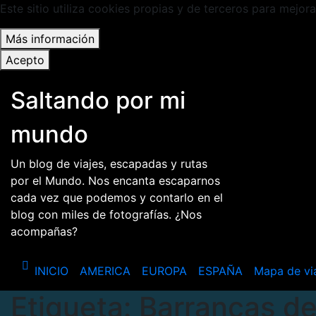
Este sitio utiliza cookies propias y de terceros para mejora
Más información
Acepto
Saltar
Saltando por mi
al
contenido
mundo
Un blog de viajes, escapadas y rutas
por el Mundo. Nos encanta escaparnos
cada vez que podemos y contarlo en el
blog con miles de fotografías. ¿Nos
acompañas?
INICIO
AMERICA
EUROPA
ESPAÑA
Mapa de vi
Etiqueta:
Barrancas de