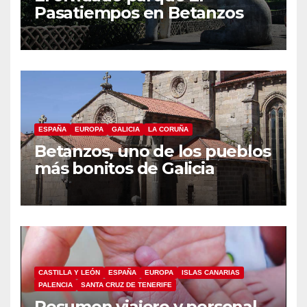
Pasatiempos en Betanzos
ESPAÑA
EUROPA
GALICIA
LA CORUÑA
Betanzos, uno de los pueblos
más bonitos de Galicia
CASTILLA Y LEÓN
ESPAÑA
EUROPA
ISLAS CANARIAS
PALENCIA
SANTA CRUZ DE TENERIFE
Resumen viajero y personal