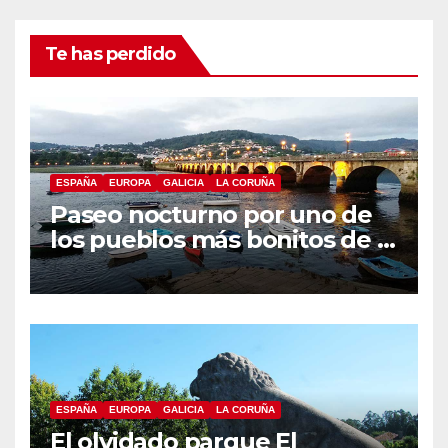
Te has perdido
ESPAÑA
EUROPA
GALICIA
LA CORUÑA
Paseo nocturno por uno de
los pueblos más bonitos de A
Coruña, Puentedeume
ESPAÑA
EUROPA
GALICIA
LA CORUÑA
El olvidado parque El