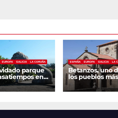
EUROPA
GALICIA
LA CORUÑA
ESPAÑA
EUROPA
GALICIA
LA 
lvidado parque
Betanzos, uno 
asatiempos en
los pueblos má
anzos
bonitos de Galic