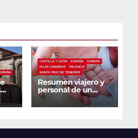
CASTILLA Y LEÓN
ESPAÑA
EUROPA
ISLAS CANARIAS
PALENCIA
CORUÑA
SANTA CRUZ DE TENERIFE
de
Resumen viajero y
s
personal de un
ia
2024 muy intenso