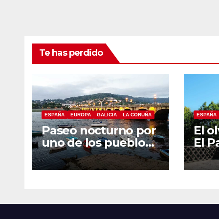
Te has perdido
ESPAÑA
EUROPA
GALICIA
LA CORUÑA
ESPAÑA
Paseo nocturno por
El o
uno de los pueblos
El P
más bonitos de A
Bet
Coruña,
Puentedeume