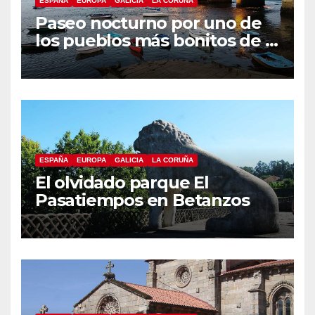
ESPAÑA
EUROPA
GALICIA
LA CORUÑA
Paseo nocturno por uno de
los pueblos más bonitos de A
Coruña, Puentedeume
ESPAÑA
EUROPA
GALICIA
LA CORUÑA
El olvidado parque El
Pasatiempos en Betanzos