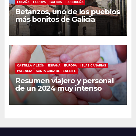
ESPAÑA
EUROPA
GALICIA
LA CORUÑA
Betanzos, uno de los pueblos
más bonitos de Galicia
CASTILLA Y LEÓN
ESPAÑA
EUROPA
ISLAS CANARIAS
PALENCIA
SANTA CRUZ DE TENERIFE
Resumen viajero y personal
de un 2024 muy intenso